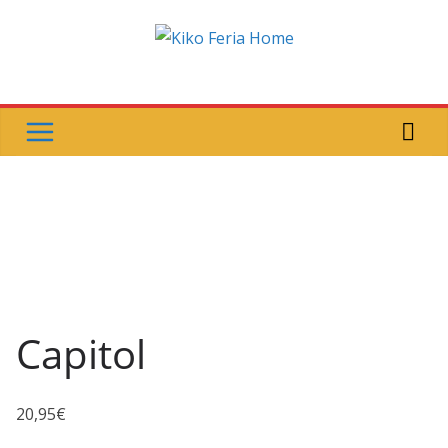
Saltar
al
contenido
Capitol
20,95
€