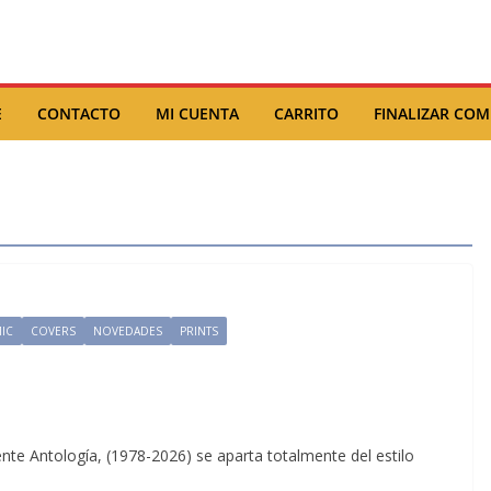
E
CONTACTO
MI CUENTA
CARRITO
FINALIZAR CO
IC
COVERS
NOVEDADES
PRINTS
ente Antología, (1978-2026) se aparta totalmente del estilo