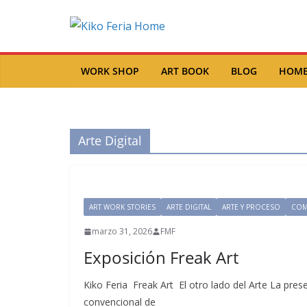
Saltar
al
contenido
WORK SHOP
ART BOOK
BLOG
HOM
Arte Digital
ART WORK STORIES
ARTE DIGITAL
ARTE Y PROCESO
COM
marzo 31, 2026
FMF
Exposición Freak Art
Kiko Feria Freak Art El otro lado del Arte La pres
convencional de