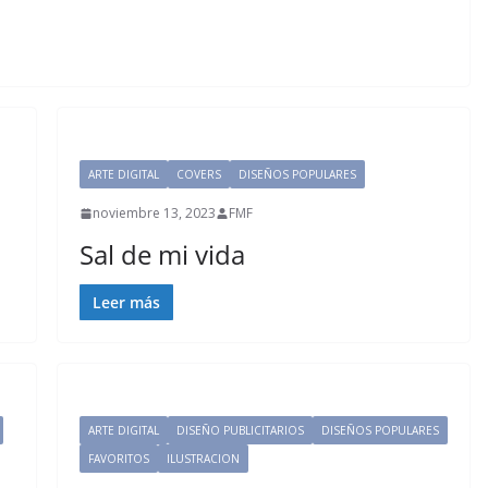
ARTE DIGITAL
COVERS
DISEÑOS POPULARES
noviembre 13, 2023
FMF
Sal de mi vida
Leer más
ARTE DIGITAL
DISEÑO PUBLICITARIOS
DISEÑOS POPULARES
FAVORITOS
ILUSTRACION