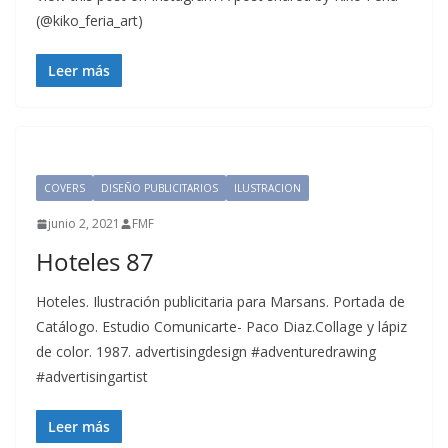
(@kiko_feria_art)
Leer más
COVERS
DISEÑO PUBLICITARIOS
ILUSTRACION
junio 2, 2021
FMF
Hoteles 87
Hoteles. Ilustración publicitaria para Marsans. Portada de
Catálogo. Estudio Comunicarte- Paco Diaz.Collage y lápiz
de color. 1987. advertisingdesign #adventuredrawing
#advertisingartist
Leer más