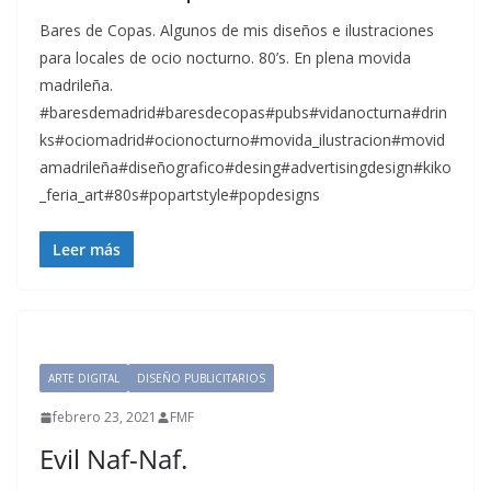
Bares de Copas. Algunos de mis diseños e ilustraciones
para locales de ocio nocturno. 80’s. En plena movida
madrileña.
#baresdemadrid#baresdecopas#pubs#vidanocturna#drin
ks#ociomadrid#ocionocturno#movida_ilustracion#movid
amadrileña#diseñografico#desing#advertisingdesign#kiko
_feria_art#80s#popartstyle#popdesigns
Leer más
ARTE DIGITAL
DISEÑO PUBLICITARIOS
febrero 23, 2021
FMF
Evil Naf-Naf.