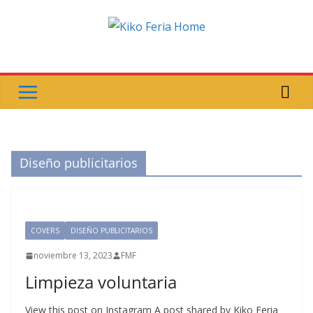
Saltar
al
contenido
Diseño publicitarios
COVERS
DISEÑO PUBLICITARIOS
noviembre 13, 2023
FMF
Limpieza voluntaria
View this post on Instagram A post shared by Kiko Feria