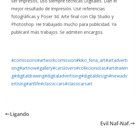
ser impresos, uso siempre técnicas Digitales. Dan el
mejor resultado de impresión. Usé referencias
fotográficas y Poser 3d. Arte final con Clip Studio y
Photoshop. He trabajado mucho para publicidad. Ya
publicaré más trabajos. Se admiten encargos.
#comissions
#artworkcomission
#kiko_feria_art
#artadverti
sing
#artnow
#gallery
#carslovers
#collecionistas
#artdrawin
g
#digitaldrawing
#digitaladvertising
#digitaldesign
#newadv
ertising
#artlife
#classiccars
#classicarsart
Ligando
Evil Naf-Naf.