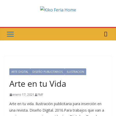
Saltar
al
contenido
ARTE DIGITAL
DISEÑO PUBLICITARIOS
ILUSTRACION
Arte en tu Vida
enero 17, 2021
FMF
Arte en tu vida. Ilustración publicitaria para inserción en
una revista. Diseño Digital. 2016.Para trabajos que van a