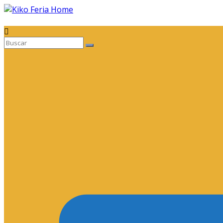
Saltar
al
contenido