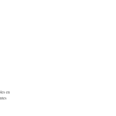
bles en
ntes