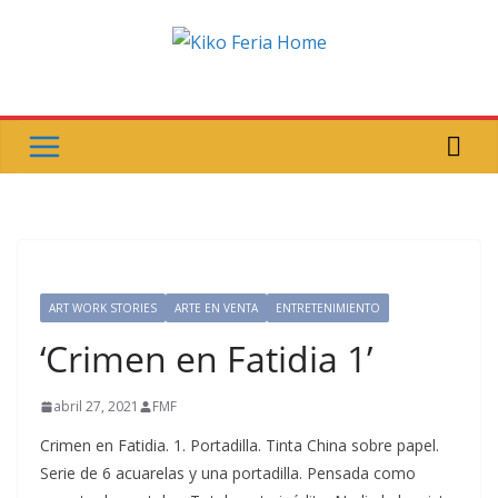
Saltar
al
contenido
ART WORK STORIES
ARTE EN VENTA
ENTRETENIMIENTO
‘Crimen en Fatidia 1’
abril 27, 2021
FMF
Crimen en Fatidia. 1. Portadilla. Tinta China sobre papel.
Serie de 6 acuarelas y una portadilla. Pensada como