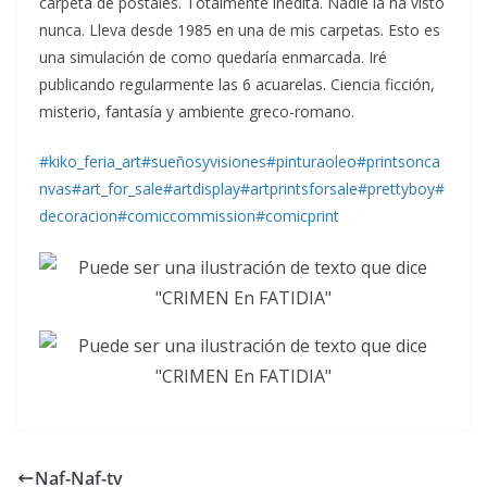
carpeta de postales. Totalmente inédita. Nadie la ha visto
nunca. Lleva desde 1985 en una de mis carpetas. Esto es
una simulación de como quedaría enmarcada. Iré
publicando regularmente las 6 acuarelas. Ciencia ficción,
misterio, fantasía y ambiente greco-romano.
#kiko_feria_art
#sueñosyvisiones
#pinturaoleo
#printsonca
nvas
#art_for_sale
#artdisplay
#artprintsforsale
#prettyboy
#
decoracion
#comiccommission
#comicprint
Naf-Naf-tv