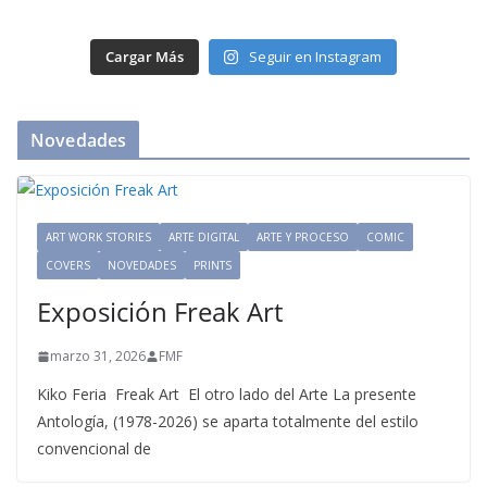
Cargar Más
Seguir en Instagram
Novedades
ART WORK STORIES
ARTE DIGITAL
ARTE Y PROCESO
COMIC
COVERS
NOVEDADES
PRINTS
Exposición Freak Art
marzo 31, 2026
FMF
Kiko Feria Freak Art El otro lado del Arte La presente
Antología, (1978-2026) se aparta totalmente del estilo
convencional de